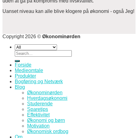
uden at gå på kompromis med livskvalitet.
Uanset niveau kan alle blive klogere på økonomi - også Jeg!
Copyright 2026 ©
Økonominørden
Search
for:
Forside
Medieomtale
Produkter
Bogføring og Netværk
Blog
Økonominørden
Hverdagsøkonomi
Studerende
Sparetips
Effektivitet
Økonomi og børn
Motivation
Økonomisk ordbog
Om