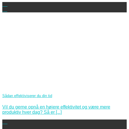
10
aug
Sådan effektiviserer du din tid
Vil du gerne opnå en højere effektivitet og være mere
produktiv hver dag? Så er [...]
17
apr