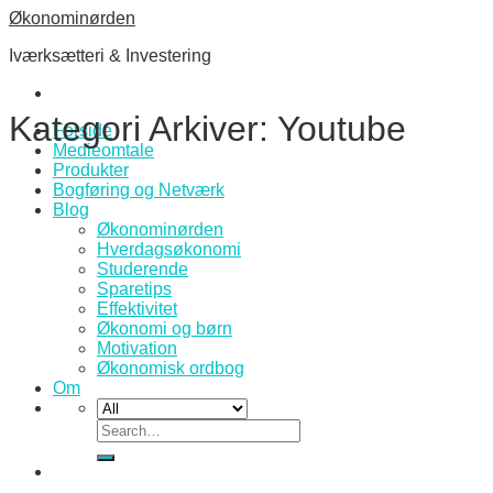
Skip
Økonominørden
to
Iværksætteri & Investering
content
Kategori Arkiver:
Youtube
Forside
Medieomtale
Produkter
Bogføring og Netværk
Blog
Økonominørden
Hverdagsøkonomi
Studerende
Sparetips
Effektivitet
Økonomi og børn
Motivation
Økonomisk ordbog
Om
Search
for: