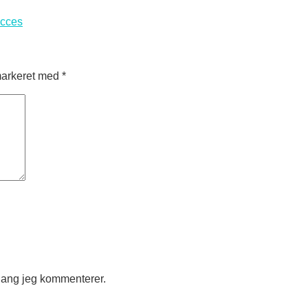
ucces
markeret med
*
gang jeg kommenterer.