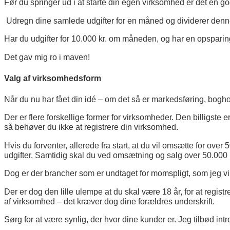
Før du springer ud i at starte din egen virksomhed er det en g
Udregn dine samlede udgifter for en måned og dividerer denn
Har du udgifter for 10.000 kr. om måneden, og har en opsparin
Det gav mig ro i maven!
Valg af virksomhedsform
Når du nu har fået din idé – om det så er markedsføring, bogho
Der er flere forskellige former for virksomheder. Den billigste
så behøver du ikke at registrere din virksomhed.
Hvis du forventer, allerede fra start, at du vil omsætte for over
udgifter.
Samtidig skal du ved omsætning og salg over 50.000 k
Dog er der brancher som er undtaget for momspligt, som jeg vi
Der er dog den lille ulempe at du skal være 18 år, for at regis
af virksomhed – det kræver dog dine forældres underskrift.
Sørg for at være synlig, der hvor dine kunder er. Jeg tilbød intr