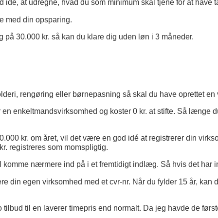
od idé, at udregne, hvad du som minimum skal tjene for at have t
e med din opsparing.
g på 30.000 kr. så kan du klare dig uden løn i 3 måneder.
lderi, rengøring eller børnepasning så skal du have oprettet en
 er en enkeltmandsvirksomhed og koster 0 kr. at stifte. Så længe 
 50.000 kr. om året, vil det være en god idé at registrerer din vir
r. registreres som momspligtig.
l komme nærmere ind på i et fremtidigt indlæg. Så hvis det har 
trere din egen virksomhed med et cvr-nr. Når du fylder 15 år, ka
o tilbud til en laverer timepris end normalt.
Da jeg havde de først