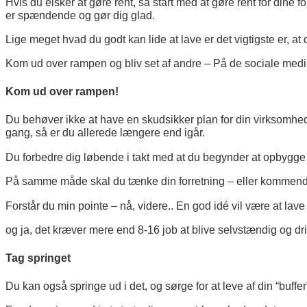
Hvis du elsker at gøre rent, så start med at gøre rent for dine 
er spændende og gør dig glad.
Lige meget hvad du godt kan lide at lave er det vigtigste er, a
Kom ud over rampen og bliv set af andre –
På de sociale medi
Kom ud over rampen!
Du behøver ikke at have en skudsikker plan for din virksomhe
gang, så er du allerede længere end igår.
Du forbedre dig løbende i takt med at du begynder at opbygge di
På samme måde skal du tænke din forretning – eller kommende f
Forstår du min pointe – nå, videre..
En god idé vil være at lav
og ja, det kræver mere end 8-16 job at blive selvstændig og d
Tag springet
Du kan også springe ud i det, og sørge for at leve af din “buffe