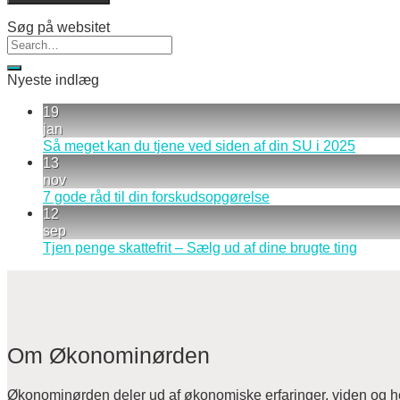
Søg på websitet
Nyeste indlæg
19
jan
Så meget kan du tjene ved siden af din SU i 2025
13
nov
7 gode råd til din forskudsopgørelse
12
sep
Tjen penge skattefrit – Sælg ud af dine brugte ting
Om Økonominørden
Økonominørden deler ud af økonomiske erfaringer, viden og hel