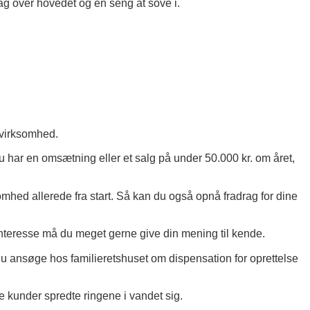
ag over hovedet og en seng at sove i.
 virksomhed.
du har en omsætning eller et salg på under 50.000 kr. om året,
ksomhed allerede fra start. Så kan du også opnå fradrag for dine
interesse må du meget gerne give din mening til kende.
n du ansøge hos familieretshuset om dispensation for oprettelse
e kunder spredte ringene i vandet sig.