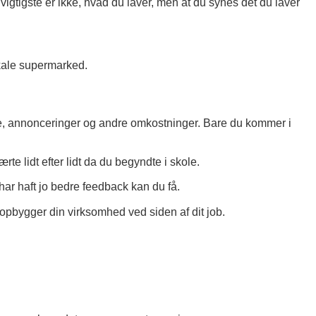
 vigtigste er ikke, hvad du laver, men at du synes det du laver
okale supermarked.
de, annonceringer og andre omkostninger. Bare du kommer i
te lidt efter lidt da du begyndte i skole.
har haft jo bedre feedback kan du få.
opbygger din virksomhed ved siden af dit job.