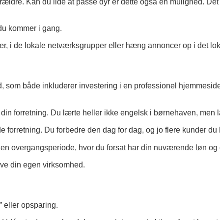
forældre. Kan du lide at passe dyr er dette også en mulighed. Det
t du kommer i gang.
er, i de lokale netværksgrupper eller hæng annoncer op i det l
d, som både inkluderer investering i en professionel hjemmesi
n forretning. Du lærte heller ikke engelsk i børnehaven, men lær
orretning. Du forbedre den dag for dag, og jo flere kunder du 
e en overgangsperiode, hvor du forsat har din nuværende løn og 
rive din egen virksomhed.
r” eller opsparing.