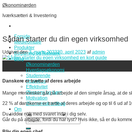
Skip
Økonominørden
to
Iværksætteri & Investering
content
Forside
Sådan starter du din egen virksomhed
Medieomtale
Produkter
Udgivet den
3. marts 2023
20. april 2023
af
admin
Bogføring og Netværk
Blog
03
Økonominørden
mar
Hverdagsøkonomi
Studerende
Danskere er trætte af deres arbejde
Sparetips
Effektivitet
Økonomi og børn
Mange mennesker går på arbejde af den simple årsag, at de skal
Motivation
22 % af danskerne er trætte af deres arbejde og o
p til 6 ud af
Økonomisk ordbog
Om
Du sidder nok med svaret inde i dig selv.
Går du på arbejde, fordi du har lyst? H
vis ikke, så er du kommet
Search
for:
Bliv din egen chef