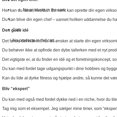
No products in the cart.
Her kan du læse, hvordan du nemt kan oprette din egen virks
Du kan blive din egen chef – uanset hvilken uddannelse du ha
Cart
Den gode idé
No products in the cart.
Det første det kræver, når du ønsker at starte din egen virksom
Du behøver ikke at opfinde den dybe tallerken med et nyt prod
Det vigtigste er, at du finder en idé og et forretningskoncept, s
Du kan med fordel tage udgangspunkt i dine hobbies og bygg
Kan du lide at dyrke fitness og hjælpe andre, så kunne det være
Bliv “ekspert”
Du kan med også med fordel dykke ned i en niche, hvor du til
Tag mig som et eksempel. Jeg sælger mine timer, som “eksper