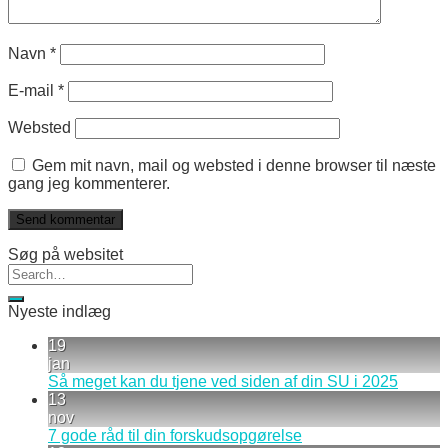
Navn
*
E-mail
*
Websted
Gem mit navn, mail og websted i denne browser til næste
gang jeg kommenterer.
Søg på websitet
Nyeste indlæg
19
jan
Så meget kan du tjene ved siden af din SU i 2025
13
nov
7 gode råd til din forskudsopgørelse