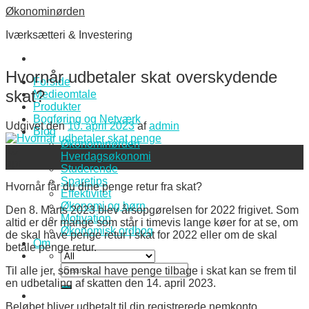
Skip
Økonominørden
to
Iværksætteri & Investering
content
Hvornår udbetaler skat overskydende
Forside
skat?
Medieomtale
Produkter
Bogføring og Netværk
Udgivet den
10. april 2023
af
admin
Blog
Økonominørden
10
Hverdagsøkonomi
apr
Studerende
Sparetips
Hvornår får du dine penge retur fra skat?
Effektivitet
Økonomi og børn
Den 8. Marts 2023 blev årsopgørelsen for 2022 frigivet. Som
Motivation
altid er der mange som står i timevis lange køer for at se, om
Økonomisk ordbog
de skal have penge retur i skat for 2022 eller om de skal
Om
betale penge retur.
Search
Til alle jer, som skal have penge tilbage i skat kan se frem til
for:
en udbetaling af skatten den 14. april 2023.
Beløbet bliver udbetalt til din registrerede nemkonto.