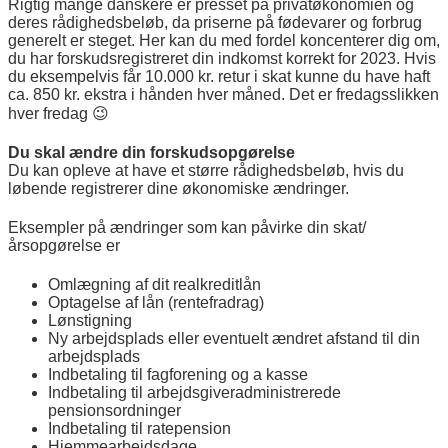
Rigtig mange danskere er presset på privatøkonomien og
deres rådighedsbeløb, da priserne på fødevarer og forbrug
generelt er steget. Her kan du med fordel koncenterer dig om,
du har forskudsregistreret din indkomst korrekt for 2023. Hvis
du eksempelvis får 10.000 kr. retur i skat kunne du have haft
ca. 850 kr. ekstra i hånden hver måned. Det er fredagsslikken
hver fredag 😉
Du skal ændre din forskudsopgørelse
Du kan opleve at have et større rådighedsbeløb, hvis du
løbende registrerer dine økonomiske ændringer.
Eksempler på ændringer som kan påvirke din skat/
årsopgørelse er
Omlægning af dit realkreditlån
Optagelse af lån (rentefradrag)
Lønstigning
Ny arbejdsplads eller eventuelt ændret afstand til din
arbejdsplads
Indbetaling til fagforening og a kasse
Indbetaling til arbejdsgiveradministrerede
pensionsordninger
Indbetaling til ratepension
Hjemmearbejdsdage