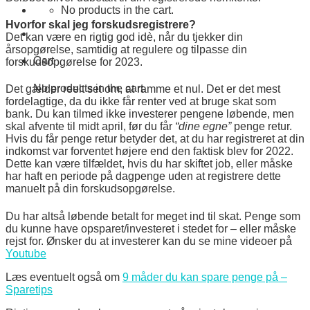
No products in the cart.
Hvorfor skal jeg forskudsregistrere?
Det kan være en rigtig god idè, når du tjekker din
årsopgørelse, samtidig at regulere og tilpasse din
Cart
forskudsopgørelse for 2023.
No products in the cart.
Det gælder reelt set om, at ramme et nul. Det er det mest
fordelagtige, da du ikke får renter ved at bruge skat som
bank. Du kan tilmed ikke investerer pengene løbende, men
skal afvente til midt april, før du får
“dine egne”
penge retur.
Hvis du får penge retur betyder det, at du har registreret at din
indkomst var forventet højere end den faktisk blev for 2022.
Dette kan være tilfældet, hvis du har skiftet job, eller måske
har haft en periode på dagpenge uden at registrere dette
manuelt på din forskudsopgørelse.
Du har altså løbende betalt for meget ind til skat. Penge som
du kunne have opsparet/investeret i stedet for – eller måske
rejst for. Ønsker du at investerer kan du se mine videoer på
Youtube
Læs eventuelt også om
9 måder du kan spare penge på –
Sparetips