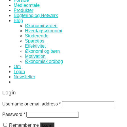
Forside
Medieomtale
Produkter
Bogføring og Netværk
Blog
Økonominørden
Hverdagsøkonomi
Studerende
Sparetips
Effektivitet
Økonomi og børn
Motivation
Økonomisk ordbog
Om
Login
Newsletter
Login
Username or email address
*
Password
*
Remember me
Log in